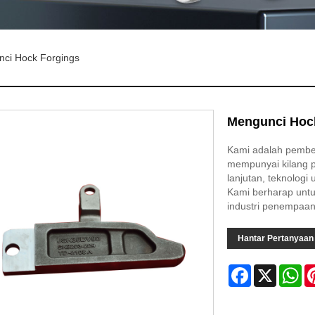
ci Hock Forgings
Mengunci Hoc
Kami adalah pembek
mempunyai kilang p
lanjutan, teknolog
Kami berharap untu
industri penempaan
Hantar Pertanyaan
Facebook
X
Wh