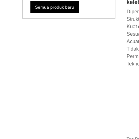
kele
Semua produk baru
Diper
Strukt
Kuat 
Sesua
Acuan
Tidak
Permu
Tekno
Teg Pa