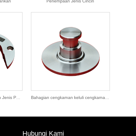
arikan
Penempaan Jenis Cincin
Bahagian kereta keluli Ringan Jenis Penempaan
Bahagian cengkaman keluli cengkaman Pin Forgings
Hubungi Kami