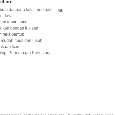
bihan:
buat daripada keluli berkualiti tinggi
ur ketat
dan tahan lama
ikan dengan lukisan
 reka bentuk
 mudah haus dan lusuh
kaan licin
logi Penempaan Profesional
nas: Locking Hock Forgings, Pengilang, Pembekal, Beli, Kilang, Dises