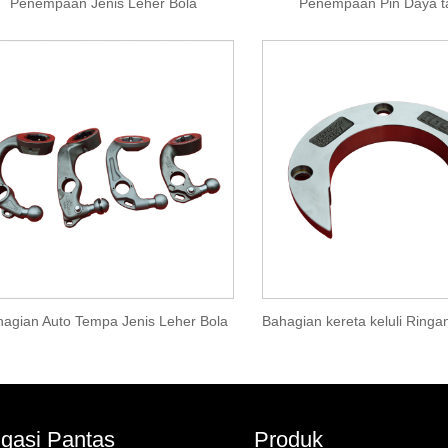
Penempaan Jenis Leher Bola
Penempaan Pin Daya t
hagian Auto Tempa Jenis Leher Bola
gasi Pantas
Produk