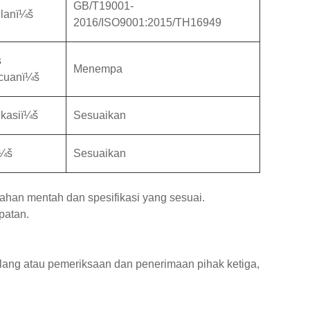
GB/T19001-
ilanï¼š
2016/ISO9001:2015/TH16949
s
Menempa
cuanï¼š
ikasiï¼š
Sesuaikan
ï¼š
Sesuaikan
ahan mentah dan spesifikasi yang sesuai.
patan.
ilang atau pemeriksaan dan penerimaan pihak ketiga,