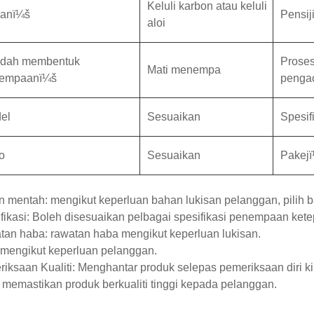
Keluli karbon atau keluli
anï¼š
Pensij
aloi
dah membentuk
Prose
Mati menempa
empaanï¼š
penga
el
Sesuaikan
Spesif
o
Sesuaikan
Pakej
 mentah: mengikut keperluan bahan lukisan pelanggan, pilih b
fikasi: Boleh disesuaikan pelbagai spesifikasi penempaan kete
an haba: rawatan haba mengikut keperluan lukisan.
 mengikut keperluan pelanggan.
iksaan Kualiti: Menghantar produk selepas pemeriksaan diri k
 memastikan produk berkualiti tinggi kepada pelanggan.