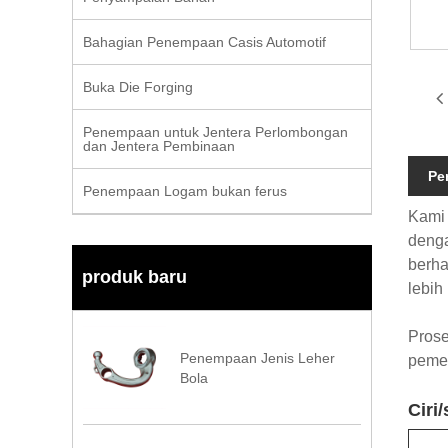
Bahagian Penempaan Casis Automotif
Buka Die Forging
Penempaan untuk Jentera Perlombongan
dan Jentera Pembinaan
Pe
Penempaan Logam bukan ferus
Kami 
denga
berha
produk baru
lebih
Pros
Penempaan Jenis Leher
peme
Bola
Ciri