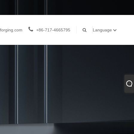
forging.com
+86-717-4665795
Language