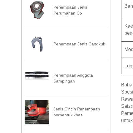
Bah
Penempaan Jenis
Perumahan Co
Kae
pen
Penempaan Jenis Cangkuk
Mod
Log
Penempaan Anggota
Sampingan
Bahan
Spesi
Rawat
Saiz:
Jenis Cincin Penempaan
Pemer
berbentuk khas
untuk