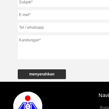
menyerahkan
Navi
Rum