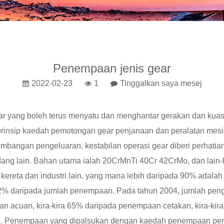
Penempaan jenis gear
2022-02-23
1
Tinggalkan saya mesej
r yang boleh terus menyatu dan menghantar gerakan dan kua
rinsip kaedah pemotongan gear penjanaan dan peralatan mesin
mbangan pengeluaran, kestabilan operasi gear diberi perhatia
dang lain. Bahan utama ialah 20CrMnTi 40Cr 42CrMo, dan lai
 kereta dan industri lain, yang mana lebih daripada 90% ada
2% daripada jumlah penempaan. Pada tahun 2004, jumlah penge
paan acuan, kira-kira 65% daripada penempaan cetakan, kira-kira
k. . Penempaan yang dipalsukan dengan kaedah penempaan p