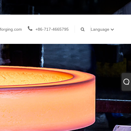
forging.com
+86-717-4665795
Language